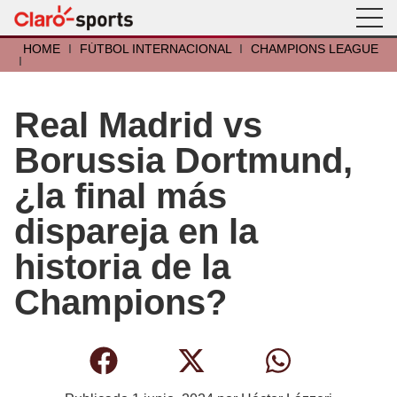
HOME
I
FÚTBOL INTERNACIONAL
I
CHAMPIONS LEAGUE
I
Real Madrid vs
Borussia Dortmund,
¿la final más
dispareja en la
historia de la
Champions?