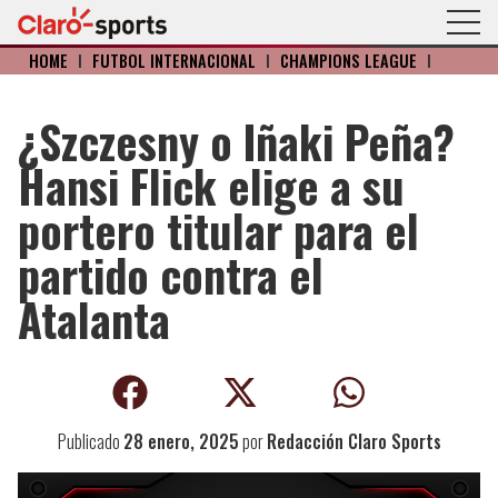
HOME
I
FÚTBOL INTERNACIONAL
I
CHAMPIONS LEAGUE
I
¿Szczesny o Iñaki Peña?
Hansi Flick elige a su
portero titular para el
partido contra el
Atalanta
Publicado
28 enero, 2025
por
Redacción Claro Sports