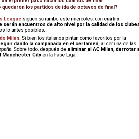
da el primer paso hacia los cuartos de final
uedaron los partidos de ida de octavos de final?
ns League
siguen su rumbo este miércoles, con
cuatro
serán encuentros de alto nivel por la calidad de los clubes
os lo antes posibles.
de Milan.
Si bien los italianos pintan como favoritos por la
eguir dando la campanada en el certamen,
al ser una de las
ampaña. Sobre todo, después de
eliminar al AC Milan, derrotar a
l Manchester City
en la Fase Liga.