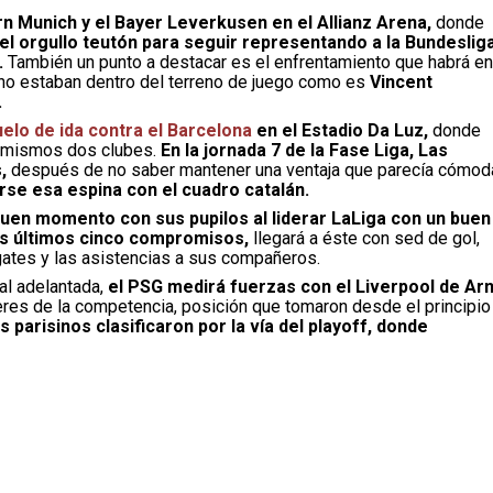
rn Munich y el Bayer Leverkusen en el Allianz Arena,
donde
 el orgullo teutón para seguir representando a la Bundeslig
.
También un punto a destacar es el enfrentamiento que habrá en
ho estaban dentro del terreno de juego como es
Vincent
.
uelo de ida contra el Barcelona
en el Estadio Da Luz,
donde
s mismos dos clubes.
En la jornada 7 de la Fase Liga, Las
,
después de no saber mantener una ventaja que parecía cómod
rse esa espina con el cuadro catalán.
buen momento con sus pupilos al liderar LaLiga con un buen
s últimos cinco compromisos,
llegará a éste con sed de gol,
egates y las asistencias a sus compañeros.
al adelantada,
el PSG medirá fuerzas con el Liverpool de Ar
res de la competencia, posición que tomaron desde el principio
os parisinos clasificaron por la vía del playoff, donde