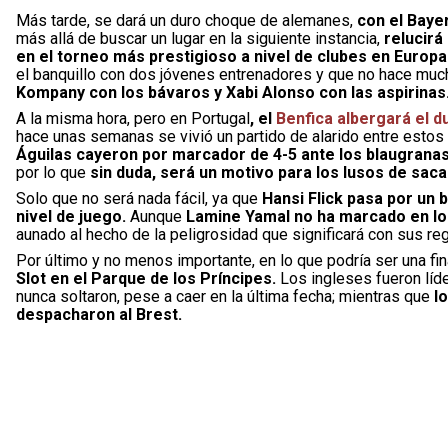
Más tarde, se dará un duro choque de alemanes,
con el Baye
más allá de buscar un lugar en la siguiente instancia,
relucirá
en el torneo más prestigioso a nivel de clubes en Europa
el banquillo con dos jóvenes entrenadores y que no hace muc
Kompany con los bávaros y Xabi Alonso con las aspirinas
A la misma hora, pero en Portugal
, el
Benfica albergará el d
hace unas semanas se vivió un partido de alarido entre esto
Águilas cayeron por marcador de 4-5 ante los blaugranas
por lo que
sin duda, será un motivo para los lusos de saca
Solo que no será nada fácil, ya que
Hansi Flick pasa por un 
nivel de juego.
Aunque
Lamine Yamal no ha marcado en lo
aunado al hecho de la peligrosidad que significará con sus r
Por último y no menos importante, en lo que podría ser una fin
Slot en el Parque de los Príncipes.
Los ingleses fueron líde
nunca soltaron, pese a caer en la última fecha; mientras que
l
despacharon al Brest.