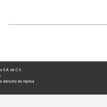
 S.A. de C.V.
s
 derecho de réplica