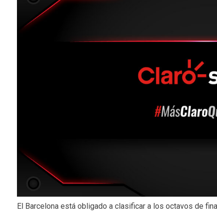
El Barcelona está obligado a clasificar a los octavos de fina