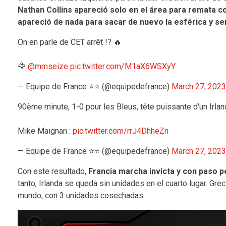
Nathan Collins apareció solo en el área para remata c
apareció de nada para sacar de nuevo la esférica y sent
On en parle de CET arrêt !? 🔥
🦅
@mmseize
pic.twitter.com/M1aX6WSXyY
— Equipe de France ⭐⭐ (@equipedefrance)
March 27, 2023
90ème minute, 1-0 pour les Bleus, tête puissante d'un Irlan
Mike Maignan :
pic.twitter.com/rrJ4DhheZn
— Equipe de France ⭐⭐ (@equipedefrance)
March 27, 2023
Con este resultado,
Francia marcha invicta y con paso p
tanto, Irlanda se queda sin unidades en el cuarto lugar. G
mundo, con 3 unidades cosechadas.