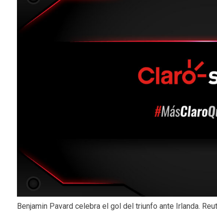
Benjamin Pavard celebra el gol del triunfo ante Irlanda. Reu