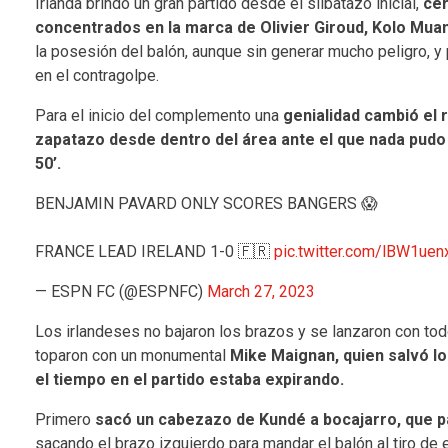
Irlanda brindó un gran partido desde el silbatazo inicial,
cer
concentrados en la marca de Olivier Giroud, Kolo Muan
la posesión del balón, aunque sin generar mucho peligro, y 
en el contragolpe.
Para el inicio del complemento una
genialidad cambió el 
zapatazo desde dentro del área ante el que nada pudo 
50’.
BENJAMIN PAVARD ONLY SCORES BANGERS 😱
FRANCE LEAD IRELAND 1-0 🇫🇷
pic.twitter.com/lBW1uen
— ESPN FC (@ESPNFC)
March 27, 2023
Los irlandeses no bajaron los brazos y se lanzaron con to
toparon con un monumental
Mike Maignan, quien salvó lo
el tiempo en el partido estaba expirando.
Primero
sacó un cabezazo de Kundé a bocajarro, que pa
sacando el brazo izquierdo para mandar el balón al tiro de 