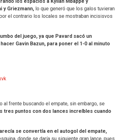
rando los espacios a Kylian Mbappé y
i y Griezmann,
lo que generó que los galos tuvieran
por el contrario los locales se mostraban incisisvos
rumbo del juego, ya que Pavard sacó un
hacer Gavin Bazun, para poner el 1-0 al minuto
xvk
do al frente buscando el empate, sin embargo, se
s tres puntos con dos lances increíbles cuando
recía se convertía en el autogol del empate,
esquina, donde se daría su siguiente gran lance, pues