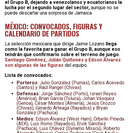
el Grupo B, dejando a venezolanos y ecuatorianos la
lucha por el segundo lugar del sector,
aunque no se
puede descartar una sorpresa de Jamaica.
MÉXICO: CONVOCADOS, FIGURAS Y
CALENDARIO DE PARTIDOS
La selección mexicana que dirige Jaime Lozano
llega
como la favorita para ganar el Grupo B, aunque eso
tendrán que confirmarlo sobre el terreno de juego.
Santiago Giménez, Julián Quiñones y Edson Álvarez
son algunas de las figuras
del equipo.
Lista de convocados:
Porteros:
Julio González (Pumas), Carlos Acevedo
(Santos) y Raúl Rangel (Chivas).
Defensas:
Jorge Sánchez (Porto), Israel Reyes
(América), Brian García (Toluca), Johan Vásquez
(Genoa), César Montes (Almería), Jesús Orozco
(Chivas), Gerardo Arteaga (Rayados) y Bryan
González (Pachuca).
Medios:
Edson Álvarez (West Ham), Orbelín Pineda
(AEK), Luis Romo (Rayados), Erick Sánchez
(Pachuca), Luis Chávez (Dynamo Moscú), Roberto