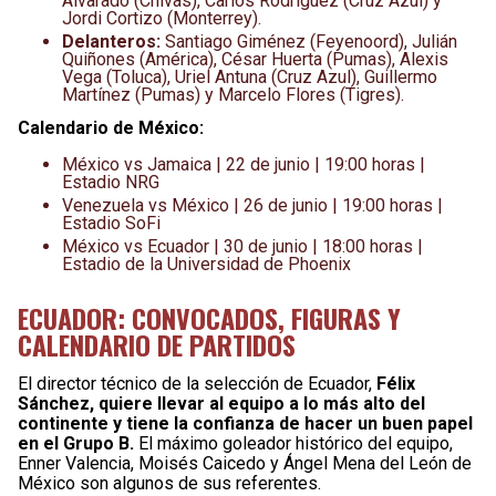
Alvarado (Chivas), Carlos Rodríguez (Cruz Azul) y
Jordi Cortizo (Monterrey).
Delanteros:
Santiago Giménez (Feyenoord), Julián
Quiñones (América), César Huerta (Pumas), Alexis
Vega (Toluca), Uriel Antuna (Cruz Azul), Guillermo
Martínez (Pumas) y Marcelo Flores (Tigres).
Calendario de México:
México vs Jamaica | 22 de junio | 19:00 horas |
Estadio NRG
Venezuela vs México | 26 de junio | 19:00 horas |
Estadio SoFi
México vs Ecuador | 30 de junio | 18:00 horas |
Estadio de la Universidad de Phoenix
ECUADOR: CONVOCADOS, FIGURAS Y
CALENDARIO DE PARTIDOS
El director técnico de la selección de Ecuador,
Félix
Sánchez, quiere llevar al equipo a lo más alto del
continente y tiene la confianza de hacer un buen papel
en el Grupo B.
El máximo goleador histórico del equipo,
Enner Valencia, Moisés Caicedo y Ángel Mena del León de
México son algunos de sus referentes.