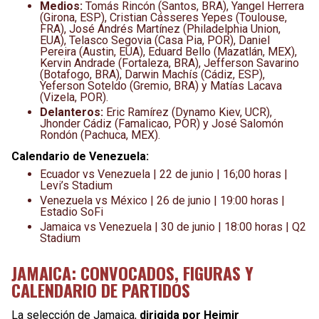
Medios:
Tomás Rincón (Santos, BRA), Yangel Herrera
(Girona, ESP), Cristian Cásseres Yepes (Toulouse,
FRA), José Andrés Martínez (Philadelphia Union,
EUA), Telasco Segovia (Casa Pia, POR), Daniel
Pereira (Austin, EUA), Eduard Bello (Mazatlán, MEX),
Kervin Andrade (Fortaleza, BRA), Jefferson Savarino
(Botafogo, BRA), Darwin Machís (Cádiz, ESP),
Yeferson Soteldo (Gremio, BRA) y Matías Lacava
(Vizela, POR).
Delanteros:
Eric Ramírez (Dynamo Kiev, UCR),
Jhonder Cádiz (Famalicao, POR) y José Salomón
Rondón (Pachuca, MEX).
Calendario de Venezuela:
Ecuador vs Venezuela | 22 de junio | 16;00 horas |
Levi’s Stadium
Venezuela vs México | 26 de junio | 19:00 horas |
Estadio SoFi
Jamaica vs Venezuela | 30 de junio | 18:00 horas | Q2
Stadium
JAMAICA: CONVOCADOS, FIGURAS Y
CALENDARIO DE PARTIDOS
La selección de Jamaica,
dirigida por Heimir