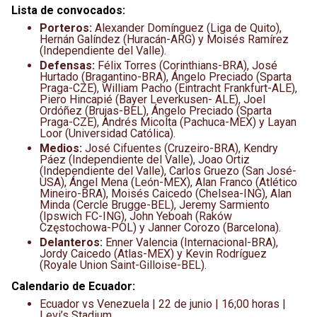
Lista de convocados:
Porteros:
Alexander Domínguez (Liga de Quito),
Hernán Galíndez (Huracán-ARG) y Moisés Ramírez
(Independiente del Valle).
Defensas:
Félix Torres (Corinthians-BRA), José
Hurtado (Bragantino-BRA), Ángelo Preciado (Sparta
Praga-CZE), William Pacho (Eintracht Frankfurt-ALE),
Piero Hincapié (Bayer Leverkusen- ALE), Joel
Ordóñez (Brujas-BEL), Ángelo Preciado (Sparta
Praga-CZE), Andrés Micolta (Pachuca-MEX) y Layan
Loor (Universidad Católica).
Medios:
José Cifuentes (Cruzeiro-BRA), Kendry
Páez (Independiente del Valle), Joao Ortiz
(Independiente del Valle), Carlos Gruezo (San José-
USA), Ángel Mena (León-MEX), Alan Franco (Atlético
Mineiro-BRA), Moisés Caicedo (Chelsea-ING), Alan
Minda (Cercle Brugge-BEL), Jeremy Sarmiento
(Ipswich FC-ING), John Yeboah (Raków
Częstochowa-POL) y Janner Corozo (Barcelona).
Delanteros:
Enner Valencia (Internacional-BRA),
Jordy Caicedo (Atlas-MEX) y Kevin Rodríguez
(Royale Union Saint-Gilloise-BEL).
Calendario de Ecuador:
Ecuador vs Venezuela | 22 de junio | 16;00 horas |
Levi’s Stadium