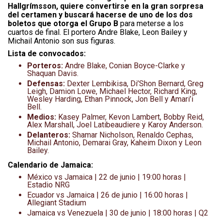
Hallgrímsson, quiere convertirse en la gran sorpresa
del certamen y buscará hacerse de uno de los dos
boletos que otorga el Grupo B
para meterse a los
cuartos de final. El portero Andre Blake, Leon Bailey y
Michail Antonio son sus figuras.
Lista de convocados:
Porteros:
Andre Blake, Conian Boyce-Clarke y
Shaquan Davis.
Defensas:
Dexter Lembikisa, Di’Shon Bernard, Greg
Leigh, Damion Lowe, Michael Hector, Richard King,
Wesley Harding, Ethan Pinnock, Jon Bell y Amari’i
Bell.
Medios:
Kasey Palmer, Kevon Lambert, Bobby Reid,
Alex Marshall, Joel Latibeaudiere y Karoy Anderson.
Delanteros:
Shamar Nicholson, Renaldo Cephas,
Michail Antonio, Demarai Gray, Kaheim Dixon y Leon
Bailey.
Calendario de Jamaica:
México vs Jamaica | 22 de junio | 19:00 horas |
Estadio NRG
Ecuador vs Jamaica | 26 de junio | 16:00 horas |
Allegiant Stadium
Jamaica vs Venezuela | 30 de junio | 18:00 horas | Q2