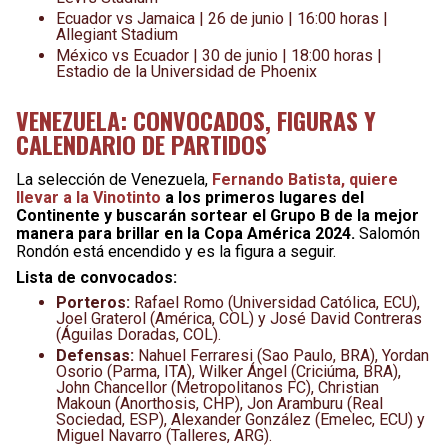
Ecuador vs Jamaica | 26 de junio | 16:00 horas |
Allegiant Stadium
México vs Ecuador | 30 de junio | 18:00 horas |
Estadio de la Universidad de Phoenix
VENEZUELA: CONVOCADOS, FIGURAS Y
CALENDARIO DE PARTIDOS
La selección de Venezuela,
Fernando Batista, quiere
llevar a la Vinotinto
a los primeros lugares del
Continente y buscarán sortear el Grupo B de la mejor
manera para brillar en la Copa América 2024.
Salomón
Rondón está encendido y es la figura a seguir.
Lista de convocados:
Porteros:
Rafael Romo (Universidad Católica, ECU),
Joel Graterol (América, COL) y José David Contreras
(Águilas Doradas, COL).
Defensas:
Nahuel Ferraresi (Sao Paulo, BRA), Yordan
Osorio (Parma, ITA), Wilker Ángel (Criciúma, BRA),
John Chancellor (Metropolitanos FC), Christian
Makoun (Anorthosis, CHP), Jon Aramburu (Real
Sociedad, ESP), Alexander González (Emelec, ECU) y
Miguel Navarro (Talleres, ARG).