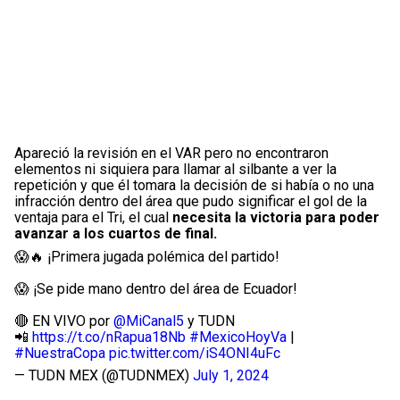
Apareció la revisión en el VAR pero no encontraron
elementos ni siquiera para llamar al silbante a ver la
repetición y que él tomara la decisión de si había o no una
infracción dentro del área que pudo significar el gol de la
ventaja para el Tri, el cual
necesita la victoria para poder
avanzar a los cuartos de final.
😱🔥 ¡Primera jugada polémica del partido!
😱 ¡Se pide mano dentro del área de Ecuador!
🔴 EN VIVO por
@MiCanal5
y TUDN
📲
https://t.co/nRapua18Nb
#MexicoHoyVa
|
#NuestraCopa
pic.twitter.com/iS4ONI4uFc
— TUDN MEX (@TUDNMEX)
July 1, 2024