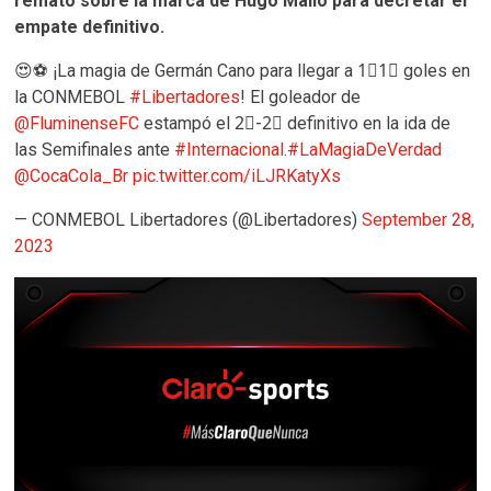
remató sobre la marca de Hugo Mallo para decretar el
empate definitivo.
😍⚽️ ¡La magia de Germán Cano para llegar a 1⃣1⃣ goles en
la CONMEBOL
#Libertadores
! El goleador de
@FluminenseFC
estampó el 2⃣-2⃣ definitivo en la ida de
las Semifinales ante
#Internacional
.
#LaMagiaDeVerdad
@CocaCola_Br
pic.twitter.com/iLJRKatyXs
— CONMEBOL Libertadores (@Libertadores)
September 28,
2023