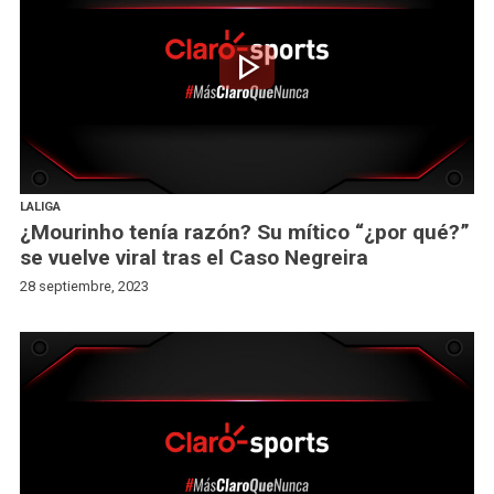
play_arrow
LALIGA
¿Mourinho tenía razón? Su mítico “¿por qué?”
se vuelve viral tras el Caso Negreira
28 septiembre, 2023