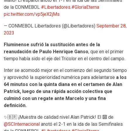
Mallo! El español anotó el 1-1 en la ida de las Semifinales
de la CONMEBOL
#Libertadores
.
#GloriaEterna
pic.twitter.com/vp5jeX2jMs
— CONMEBOL Libertadores (@Libertadores)
September 28,
2023
Fluminense sufrió la sustitución antes de la
reanudación de Paulo Henrique Ganso
, que en el primer
tiempo había sido el eje del Tricolor en el centro del campo.
Inter se acomodó mejor en el comienzo del segundo tiempo
y aprovechó la superioridad numérica para adelantarse
a los
64 minutos con la quinta diana en el certamen de Alan
Patrick, luego de una rápida acción colectiva que
culminó con un regate ante Marcelo y una fina
definición.
✨🇧🇷 ¡Muestra de calidad nivel Alan Patrick! El 🔟 de
@SCInternacional
anotó el 2-1 en la ida de las Semifinales