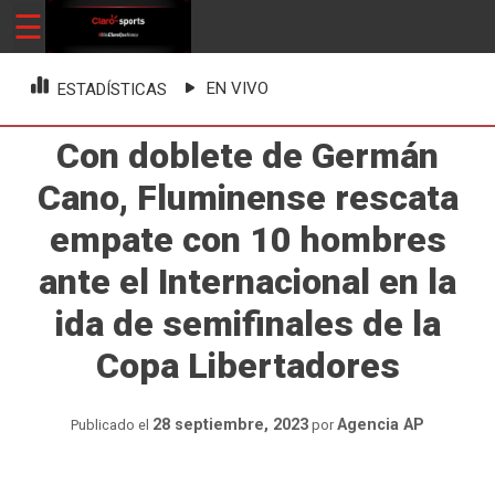
Skip
☰
ClaroSports
Más Claro que nunca
to
content
EN VIVO
ESTADÍSTICAS
Con doblete de Germán
Cano, Fluminense rescata
empate con 10 hombres
ante el Internacional en la
ida de semifinales de la
Copa Libertadores
28 septiembre, 2023
Agencia AP
Publicado el
por