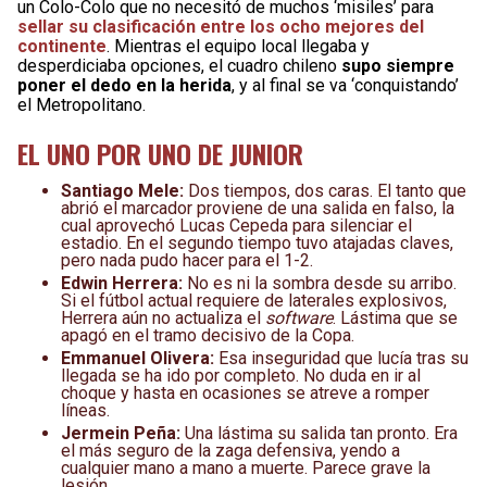
un Colo-Colo que no necesitó de muchos ‘misiles’ para
sellar su clasificación entre los ocho mejores del
continente
. Mientras el equipo local llegaba y
desperdiciaba opciones, el cuadro chileno
supo siempre
poner el dedo en la herida
, y al final se va ‘conquistando’
el Metropolitano.
EL UNO POR UNO DE JUNIOR
Santiago Mele:
Dos tiempos, dos caras. El tanto que
abrió el marcador proviene de una salida en falso, la
cual aprovechó Lucas Cepeda para silenciar el
estadio. En el segundo tiempo tuvo atajadas claves,
pero nada pudo hacer para el 1-2.
Edwin Herrera:
No es ni la sombra desde su arribo.
Si el fútbol actual requiere de laterales explosivos,
Herrera aún no actualiza el
software
. Lástima que se
apagó en el tramo decisivo de la Copa.
Emmanuel Olivera:
Esa inseguridad que lucía tras su
llegada se ha ido por completo. No duda en ir al
choque y hasta en ocasiones se atreve a romper
líneas.
Jermein Peña:
Una lástima su salida tan pronto. Era
el más seguro de la zaga defensiva, yendo a
cualquier mano a mano a muerte. Parece grave la
lesión.