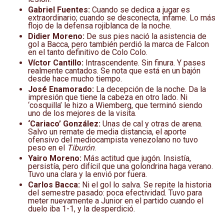
Gabriel Fuentes:
Cuando se dedica a jugar es
extraordinario; cuando se desconecta, infame. Lo más
flojo de la defensa rojiblanca de la noche.
Didier Moreno:
De sus pies nació la asistencia de
gol a Bacca, pero también perdió la marca de Falcon
en el tanto definitivo de Colo Colo.
Víctor Cantillo:
Intrascendente. Sin finura. Y pases
realmente cantados. Se nota que está en un bajón
desde hace mucho tiempo.
José Enamorado:
La decepción de la noche. Da la
impresión que tiene la cabeza en otro lado. Ni
‘cosquilla’ le hizo a Wiemberg, que terminó siendo
uno de los mejores de la visita.
‘Cariaco’ González:
Unas de cal y otras de arena.
Salvo un remate de media distancia, el aporte
ofensivo del mediocampista venezolano no tuvo
peso en el
Tiburón
.
Yairo Moreno:
Más actitud que jugón. Insistía,
persistía, pero difícil que una golondrina haga verano.
Tuvo una clara y la envió por fuera.
Carlos Bacca:
Ni el gol lo salva. Se repite la historia
del semestre pasado: poca efectividad. Tuvo para
meter nuevamente a Junior en el partido cuando el
duelo iba 1-1, y la desperdició.