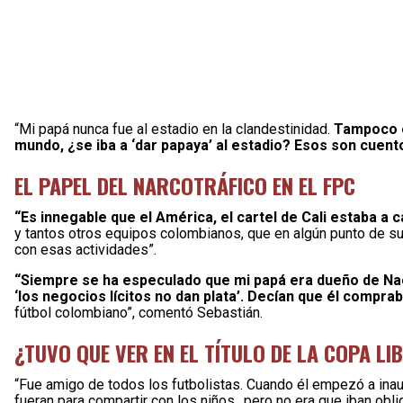
“Mi papá nunca fue al estadio en la clandestinidad.
Tampoco e
mundo, ¿se iba a ‘dar papaya’ al estadio? Esos son cuent
EL PAPEL DEL NARCOTRÁFICO EN EL FPC
“Es innegable que el América, el cartel de Cali estaba a 
y tantos otros equipos colombianos, que en algún punto de su
con esas actividades”.
“Siempre se ha especulado que mi papá era dueño de Nacio
‘los negocios lícitos no dan plata’. Decían que él compra
fútbol colombiano”, comentó Sebastián.
¿TUVO QUE VER EN EL TÍTULO DE LA COPA L
“Fue amigo de todos los futbolistas. Cuando él empezó a inaug
fueran para compartir con los niños…pero no era que iban obli