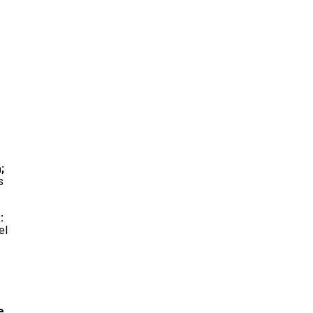
;
s
:
el
e