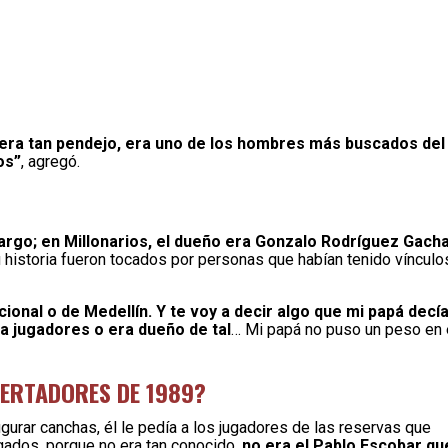
ra tan pendejo, era uno de los hombres más buscados del
os”
, agregó.
cargo; en Millonarios, el dueño era Gonzalo Rodríguez Gacha
 historia fueron tocados por personas que habían tenido vínculo
nal o de Medellín. Y te voy a decir algo que mi papá decía
ba jugadores o era dueño de tal
… Mi papá no puso un peso en 
IBERTADORES DE 1989?
urar canchas, él le pedía a los jugadores de las reservas que
gados, porque no era tan conocido,
no era el Pablo Escobar qu