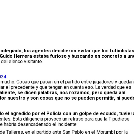
colegiado, los agentes decidieron evitar que los futbolista
Guido Herrera estaba furioso y buscando en concreto a un
del elenco visitante.
024
on mucho. Cosas que pasan en el partido entre jugadores y quedan
jar el precedente y que tengan en cuenta eso. La verdad que es
caliente, se dicen palabras, nos rozamos, pero queda ahí.
ador nuestro y son cosas que no se pueden permitir, ni pued
ido el agredido por el Policía con un golpe de escudo, tuvier
ntes. Esta diligencia provocó un retraso para que la T pudiese
ue habría desencadenado el incidente:
de Talleres, en el partido ante San Pablo en el Morumbí por la