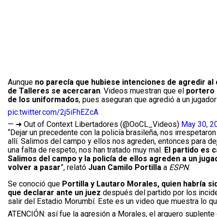
Aunque
no parecía que hubiese intenciones de agredir al 
de Talleres se acercaran
. Videos muestran que el
portero 
de los uniformados
, pues aseguran que agredió a un jugador 
pic.twitter.com/2j5iFhEZcA
— ➜ Out of Context Libertadores (@OoCL_Videos)
May 30, 2
“Dejar un precedente con la policía brasileña, nos irrespetar
allí. Salimos del campo y ellos nos agreden, entonces para de
una falta de respeto, nos han tratado muy mal.
El partido es 
Salimos del campo y la policía de ellos agreden a un jug
volver a pasar
”, relató
Juan Camilo Portilla
a
ESPN
.
Se conoció que
Portilla y Lautaro Morales, quien habría s
que declarar ante un juez
después del partido por los incide
salir del Estadio Morumbí. Este es un video que muestra lo q
ATENCIÓN: así fue la agresión a Morales, el arquero suplente 