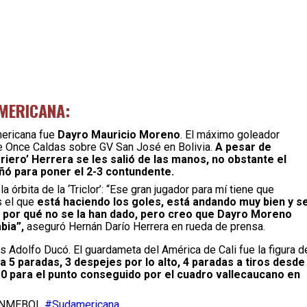
AMERICANA:
mericana fue
Dayro Mauricio Moreno
. El máximo goleador
a de Once Caldas sobre GV San José en Bolivia.
A pesar de
rriero’ Herrera se les salió de las manos, no obstante el
ñó para poner el 2-3 contundente.
a órbita de la ‘Triclor’: “Ese gran jugador para mí tiene que
s el que
está haciendo los goles, está andando muy bien y s
 por qué no se la han dado, pero creo que Dayro Moreno
bia”,
aseguró Hernán Darío Herrera en rueda de prensa.
 Adolfo Ducó. El guardameta del América de Cali fue la figura d
a 5 paradas, 3 despejes por lo alto, 4 paradas a tiros desde
 0 para el punto conseguido por el cuadro vallecaucano en
 CONMEBOL
#Sudamericana
.