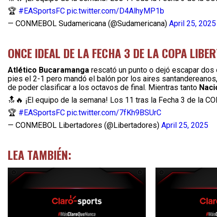
🏆
#EASportsFC
pic.twitter.com/D4AlhyMP1b
— CONMEBOL Sudamericana (@Sudamericana)
April 25, 2025
ONCE IDEAL DE LA FECHA 3 DE LA COPA LIBE
Atlético Bucaramanga
rescató un punto o dejó escapar dos 
pies el 2-1 pero mandó el balón por los aires santandereanos
de poder clasificar a los octavos de final. Mientras tanto
Naci
🔝🔥 ¡El equipo de la semana! Los 11 tras la Fecha 3 de la
🏆
#EASportsFC
pic.twitter.com/7fKh9BSUrC
— CONMEBOL Libertadores (@Libertadores)
April 25, 2025
LEA TAMBIÉN: