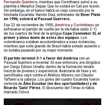
Fernando Quintero
; mientras que Corinthians sumó a su
plantilla a Menphis Depay. Que no estará en Cali por lesión.
Sin embargo; en el banco habrá un viejo conocido por la
hinchada Escarlata. Ramón Díaz, entrenador de
River Plate
en 1996, volverá al Pascual Guerrero.
Ese 22 de noviembre de 1995,
América y Corinthians
se
enfrenaron el partido de vuelta (en la ida había caído 2-1)
de los cuartos de final de la antigua
Copa Conmebol
.
Sí, el
primer y único duelo de estos dos equipos
. Los
colombianos estaban acostumbrados a esas instancias,
mientras que este grande de Brasil había estado ausente y
no estaba pasando por su mejor momento.
El partido terminó 3-1 a favor del América
con un
Pascual Guerrero a reventar. En ese entonces, era dirigidos
por Diego Édison Umaña. dentro de la formación tendrá
mezcla de jóvenes y experiencia. Avanzaría de fase y en
semifinales cayó contra el Atlético Mineiro con Claudio
Taffarel a la cabeza. Los goles del cuadro Escarlata fueron
cortesía de
Álex Escobar (en dos oportunidades) y de
Ricardo ‘Gato’ Pérez.
El descuento del Timao lo había
marcado Clóvis.