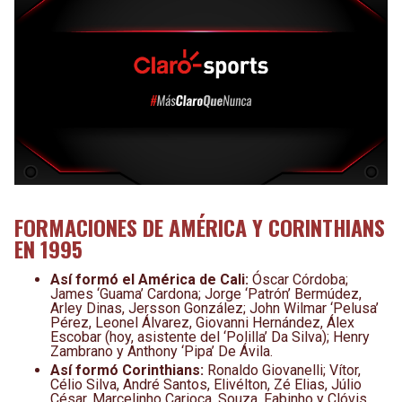
FORMACIONES DE AMÉRICA Y CORINTHIANS
EN 1995
Así formó el América de Cali:
Óscar Córdoba;
James ‘Guama’ Cardona; Jorge ‘Patrón’ Bermúdez,
Arley Dinas, Jersson González; John Wilmar ‘Pelusa’
Pérez, Leonel Álvarez, Giovanni Hernández, Álex
Escobar (hoy, asistente del ‘Polilla’ Da Silva); Henry
Zambrano y Anthony ‘Pipa’ De Ávila.
Así formó Corinthians:
Ronaldo Giovanelli; Vítor,
Célio Silva, André Santos, Elivélton, Zé Elias, Júlio
César, Marcelinho Carioca, Souza, Fabinho y Clóvis.