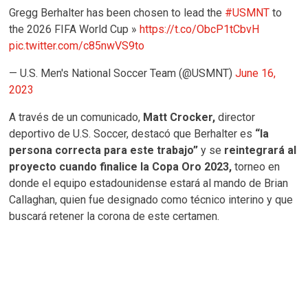
Gregg Berhalter has been chosen to lead the
#USMNT
to
the 2026 FIFA World Cup »
https://t.co/ObcP1tCbvH
pic.twitter.com/c85nwVS9to
— U.S. Men's National Soccer Team (@USMNT)
June 16,
2023
A través de un comunicado,
Matt Crocker,
director
deportivo de U.S. Soccer, destacó que Berhalter es
“la
persona correcta para este trabajo”
y se
reintegrará al
proyecto cuando finalice la Copa Oro 2023,
torneo en
donde el equipo estadounidense estará al mando de Brian
Callaghan, quien fue designado como técnico interino y que
buscará retener la corona de este certamen.