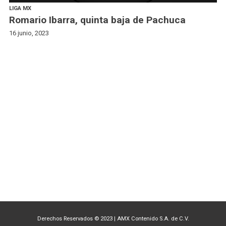
LIGA MX
Romario Ibarra, quinta baja de Pachuca
16 junio, 2023
Derechos Reservados © 2023
|
AMX Contenido S.A. de C.V.