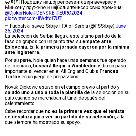
🤩🇷🇸 Подршку нашој репрезентацији вечерас у
Минхену пружиће и најбољи тенисер свих времена!
@DjokerNole
#DENSRB
#EURO2024
pic.twitter.com/iiWdfdI7UT
— Fudbalski savez Srbije | FA of Serbia (@FSSrbije)
June
25, 2024
La selección de Serbia llega a este último partido de la
fase de grupos con un punto tras su
empate ante
Eslovenia.
En la
primera jornada cayeron por la mínima
ante Inglaterra.
Por su parte, Nole quien hace unas semanas fue operado
del menisco,
buscará llegar a Wimbledon
y dio un paso
importante al vencer en el All England Club a
Frances
Tiafoe
en un juego de preparación.
Novak Djokovic estuvo en el campo previo al partido y
saludó uno a uno a toda la plantilla de
la selección de su
país cuando se marchaban al túnel después del
calentamiento.
Cabe recordar que
no es la primera vez que el tenista
se desplaza para ver un partido de su selección,
a la
que siempre ha mostrado su apoyo.