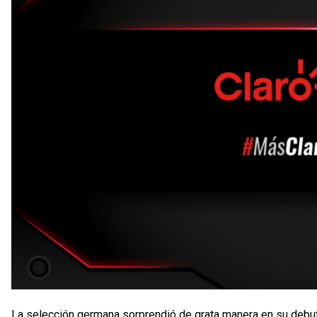
La selección germana sorprendió de grata manera en su debut