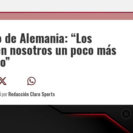
o de Alemania: “Los
 en nosotros un poco más
do”
4
por
Redacción Claro Sports