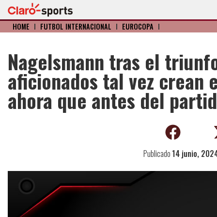
HOME
I
FÚTBOL INTERNACIONAL
I
EUROCOPA
I
Nagelsmann tras el triunf
aficionados tal vez crean
ahora que antes del parti
Publicado
14 junio, 202