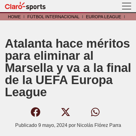
HOME
I
FÚTBOL INTERNACIONAL
I
EUROPA LEAGUE
I
Atalanta hace méritos
para eliminar al
Marsella y va a la final
de la UEFA Europa
League
Publicado
9 mayo, 2024
por
Nicolás Flórez Parra