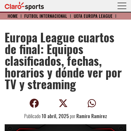
HOME
I
FÚTBOL INTERNACIONAL
I
UEFA EUROPA LEAGUE
I
Europa League cuartos
de final: Equipos
clasificados, fechas,
horarios y dónde ver por
TV y streaming
Publicado
10 abril, 2025
por
Ramiro Ramirez