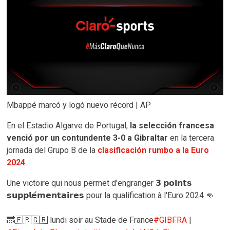
Mbappé marcó y logó nuevo récord | AP
En el Estadio Algarve de Portugal,
la selección francesa
venció por un contundente 3-0 a Gibraltar
en la tercera
jornada del Grupo B de la
clasificación rumbo a la Euro
2024
.
Une victoire qui nous permet d'engranger 𝟯 𝗽𝗼𝗶𝗻𝘁𝘀
𝘀𝘂𝗽𝗽𝗹𝗲́𝗺𝗲𝗻𝘁𝗮𝗶𝗿𝗲𝘀 pour la qualification à l'Euro 2024 👊
🔜🇫🇷🇬🇷 lundi soir au Stade de France
#GIBFRA
|