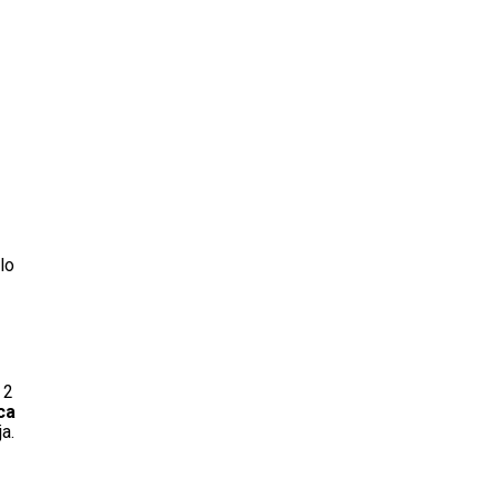
lo
 2
ca
a.