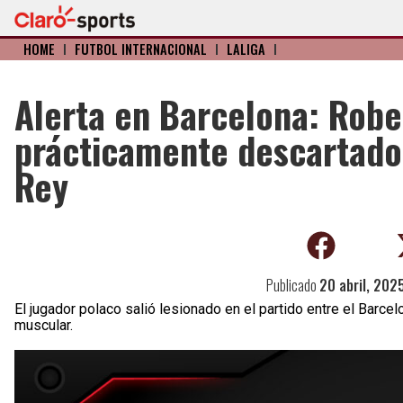
HOME
I
FÚTBOL INTERNACIONAL
I
LALIGA
I
Alerta en Barcelona: Rob
prácticamente descartado p
Rey
Publicado
20 abril, 202
El jugador polaco salió lesionado en el partido entre el Barcel
muscular.