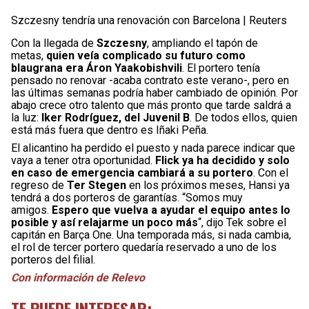
Szczesny tendría una renovación con Barcelona | Reuters
Con la llegada de
Szczesny
, ampliando el tapón de
metas,
quien veía complicado su futuro como
blaugrana era Áron Yaakobishvili
. El portero tenía
pensado no renovar -acaba contrato este verano-, pero en
las últimas semanas podría haber cambiado de opinión. Por
abajo crece otro talento que más pronto que tarde saldrá a
la luz:
Iker Rodríguez, del Juvenil B
. De todos ellos, quien
está más fuera que dentro es Iñaki Peña.
El alicantino ha perdido el puesto y nada parece indicar que
vaya a tener otra oportunidad.
Flick ya ha decidido y solo
en caso de emergencia cambiará a su portero
. Con el
regreso de
Ter Stegen
en los próximos meses, Hansi ya
tendrá a dos porteros de garantías. “Somos muy
amigos.
Espero que vuelva a ayudar el equipo antes lo
posible y así relajarme un poco más
“, dijo Tek sobre el
capitán en Barça One. Una temporada más, si nada cambia,
el rol de tercer portero quedaría reservado a uno de los
porteros del filial.
Con información de Relevo
TE PUEDE INTERESAR: