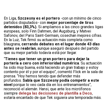
En Liga,
Szczesny es el portero
-con un mínimo de cinco
partidos disputados- con
mejor porcentaje de tiros
detenidos (83,3%).
Si ampliamos a las cinco grandes ligas
europeas, solo Finn Dahmen, del Augsburg, y Matvei
Safonov, del Paris Saint-Germain, cosechan mejores cifras.
En la Luz, Tek firmó su actuación más completa como
blaugrana,
cerrando debates en el lugar donde 43 días
antes se reabrían
, aunque aseguró después del partido
que su mejor partido todavía está por llegar.
“
Tienes que tener un gran portero para dejar la
portería a cero con inferioridad numérica
. Su actuación
ha sido muy buena, está haciendo un gran trabajo y estoy
contento por él y por el equipo”, comentó Flick en la sala de
prensa. “Hoy hemos tenido que defender más
profundos.
Sabía que Szczesny podía competir a este
nivel
porque lo veo cada día en los entrenamientos”,
reconoció el alemán. Hansi, que ante los micrófonos
siempre
delega las decisiones de plantilla a Deco
,
estaría encantado de que Tek siguiera una temporada más.