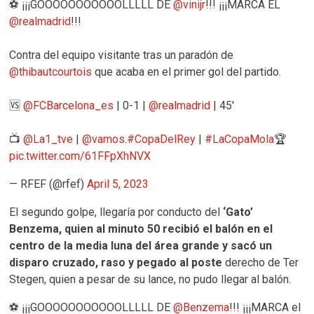
⚽️ ¡¡¡GOOOOOOOOOOOLLLLL DE
@vinijr
!!! ¡¡¡MARCA EL
@realmadrid
!!!
Contra del equipo visitante tras un paradón de
@thibautcourtois
que acaba en el primer gol del partido.
🆚
@FCBarcelona_es
| 0-1 |
@realmadrid
| 45'
📺
@La1_tve
|
@vamos
.
#CopaDelRey
|
#LaCopaMola
🏆
pic.twitter.com/61FFpXhNVX
— RFEF (@rfef)
April 5, 2023
El segundo golpe, llegaría por conducto del
‘Gato’
Benzema, quien al minuto 50 recibió el balón en el
centro de la media luna del área grande y sacó un
disparo cruzado, raso y pegado al poste
derecho de Ter
Stegen, quien a pesar de su lance, no pudo llegar al balón.
⚽️ ¡¡¡GOOOOOOOOOOOLLLLL DE
@Benzema
!!! ¡¡¡MARCA el