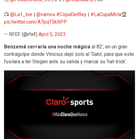
📺
@La1_tve
|
@vamos
.
#CopaDelRey
|
#LaCopaMola
🏆
pic.twitter.com/A7pqT5kXPP
— RFEF (@rfef)
April 5, 2023
Benzemá cerraría una noche mágica
al 82′, en un gran
contragolpe donde Vinicius dejó solo al ‘Gato’, para que este
fusilara a ter Stegen ante su salida y marcar su ‘hat-trick’.