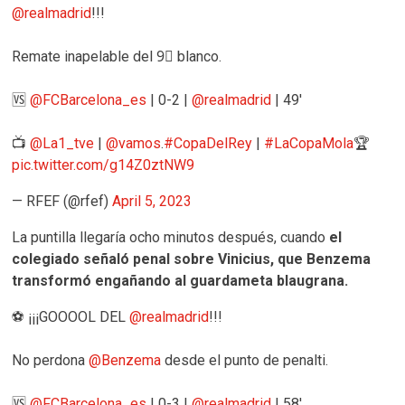
@realmadrid
!!!
Remate inapelable del 9⃣ blanco.
🆚
@FCBarcelona_es
| 0-2 |
@realmadrid
| 49'
📺
@La1_tve
|
@vamos
.
#CopaDelRey
|
#LaCopaMola
🏆
pic.twitter.com/g14Z0ztNW9
— RFEF (@rfef)
April 5, 2023
La puntilla llegaría ocho minutos después, cuando
el
colegiado señaló penal sobre Vinicius, que Benzema
transformó engañando al guardameta blaugrana.
⚽️ ¡¡¡GOOOOL DEL
@realmadrid
!!!
No perdona
@Benzema
desde el punto de penalti.
🆚
@FCBarcelona_es
| 0-3 |
@realmadrid
| 58'