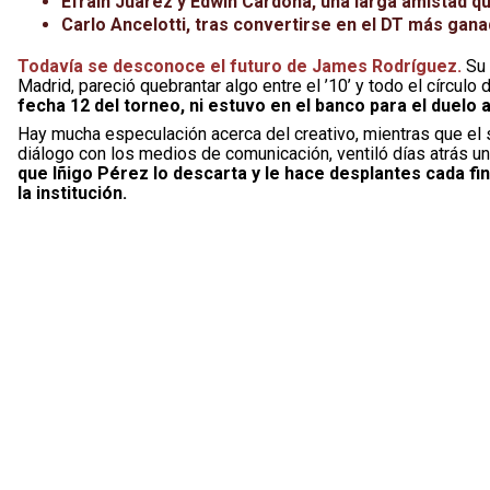
Efraín Juárez y Edwin Cardona, una larga amistad q
Carlo Ancelotti, tras convertirse en el DT más gana
Todavía se desconoce el futuro de James Rodríguez.
Su 
Madrid, pareció quebrantar algo entre el ’10’ y todo el círculo
fecha 12 del torneo, ni estuvo en el banco para el duelo an
Hay mucha especulación acerca del creativo, mientras que el s
diálogo con los medios de comunicación, ventiló días atrás u
que Iñigo Pérez lo descarta y le hace desplantes cada fi
la institución.