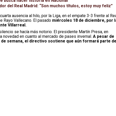
ue busca hacer historia en Nacional
dor del Real Madrid: “Son muchos títulos, estoy muy feliz”
cuarta ausencia al hilo, por la Liga, en el empate 3-3 frente al Re
 de Rayo Vallecano. El pasado
miércoles 18 de diciembre, por l
te Villarreal.
ilencio se hacía más notorio. El presidente Martín Presa, en
na novedad en cuanto al mercado de pases invernal.
A pesar de
n de semana, el directivo sostiene que aún formará parte d