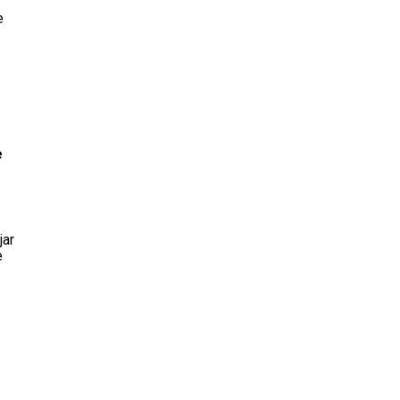
e
e
jar
e