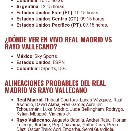
Colombia
: 10:15 horas.
Argentina
: 12:15 horas.
Estados Unidos Este (ET)
: 10:15 horas.
Estados Unidos Centro (CT)
: 09:15 horas.
Estados Unidos Pacífico (PT)
: 07:15 horas.
¿DÓNDE VER EN VIVO REAL MADRID VS
RAYO VALLECANO?
México
: Sky Sports.
Estados Unidos
: ESPN.
Colombia
: DSports, DGO.
ALINEACIONES PROBABLES DEL REAL
MADRID VS RAYO VALLECANO
Real Madrid
: Thibaut Courtois; Lucas Vázquez, Raúl
Asencio, David Alaba, Fran García; Aurélien
Tchouaméni, Luka Modric, Jude Bellingham; Rodrygo,
Kylian Mbappé, Vinicius Jr.
Rayo Vallecano
: Augusto Batalla; Andrei Ratiu, Florian
Lejeune, Aridane, Pep Chavarría; Pathé Ciss, Pedro
Díaz, Óscar Trejo; Adri Embarba, Sergi Guardiola,