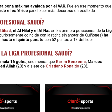
na pena máxima avalada por el VAR
. Fue en ese momento que
ndo el esférico
para hacer más decoroso el resultado.
ROFESIONAL SAUDÍ?
Ittihad
, el Al Hilal y el Al Nassr
las primera posiciones de la
Lig
 curiosamente coincide con la racha sin anotar de Quiñones)
ha
 hasta el quinto puesto
con 52 puntos a 13 del líder.
 LA LIGA PROFESIONAL SAUDÍ?
umula 16 goles
, uno menos que
Karim Benzema
, Marcos
ed Allah
(20) y a siete de
Cristiano Ronaldo
(23).