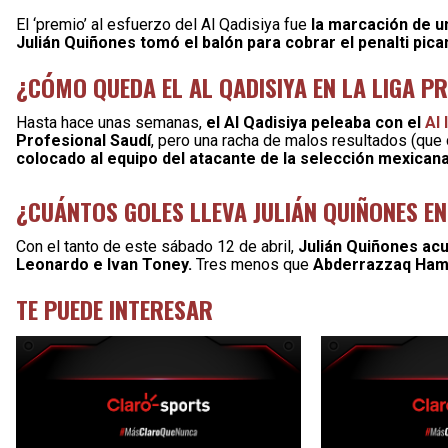
El ‘premio’ al esfuerzo del Al Qadisiya fue
la marcación de u
Julián Quiñones tomó el balón para cobrar el penalti pica
¿CÓMO QUEDA EL AL QADISIYA EN LA LIGA P
Hasta hace unas semanas,
el Al Qadisiya peleaba con el
Al 
Profesional Saudí
, pero una racha de malos resultados (que
colocado al equipo del atacante de la selección mexicana
¿CUÁNTOS GOLES LLEVA JULIÁN QUIÑONES EN
Con el tanto de este sábado 12 de abril,
Julián Quiñones ac
Leonardo e Ivan Toney.
Tres menos que
Abderrazzaq Ham
TE PUEDE INTERESAR