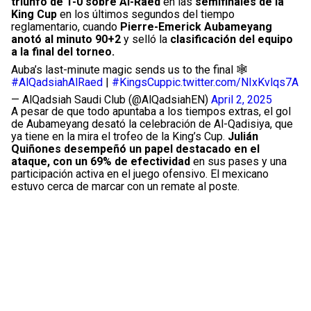
triunfo de 1-0 sobre Al-Raed
en las
semifinales de la
King Cup
en los últimos segundos del tiempo
reglamentario, cuando
Pierre-Emerick Aubameyang
anotó al minuto 90+2
y selló la
clasificación del equipo
a la final del torneo.
Auba’s last-minute magic sends us to the final 🕸️
#AlQadsiahAlRaed
|
#KingsCup
pic.twitter.com/NIxKvlqs7A
— AlQadsiah Saudi Club (@AlQadsiahEN)
April 2, 2025
A pesar de que todo apuntaba a los tiempos extras, el gol
de Aubameyang desató la celebración de Al-Qadisiya, que
ya tiene en la mira el trofeo de la King’s Cup.
Julián
Quiñones desempeñó un papel destacado en el
ataque, con un 69% de efectividad
en sus pases y una
participación activa en el juego ofensivo. El mexicano
estuvo cerca de marcar con un remate al poste.