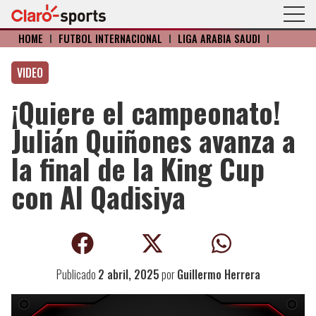
HOME
I
FÚTBOL INTERNACIONAL
I
LIGA ARABIA SAUDÍ
I
VIDEO
¡Quiere el campeonato!
Julián Quiñones avanza a
la final de la King Cup
con Al Qadisiya
Publicado
2 abril, 2025
por
Guillermo Herrera