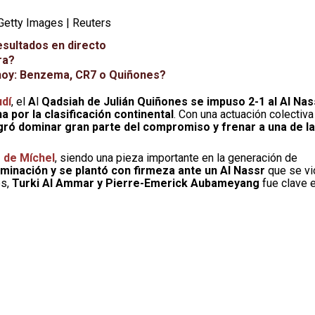
Getty Images | Reuters
esultados en directo
ra?
e hoy: Benzema, CR7 o Quiñones?
udí
, el
A
l
Qadsiah de Julián Quiñones se impuso 2-1 al Al Nas
a por la clasificación continental
. Con una actuación colectiva
ogró dominar gran parte del compromiso y frenar a una de l
o de Míchel
, siendo una pieza importante en la generación de
minación y se plantó con firmeza ante un Al Nassr
que se vi
es,
Turki Al Ammar y Pierre-Emerick Aubameyang
fue clave 