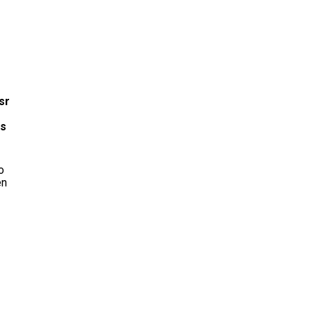
sr
as
o
en