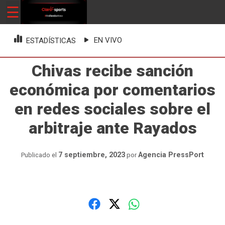
Skip
☰
ClaroSports
Más Claro que nunca
to
content
EN VIVO
ESTADÍSTICAS
Chivas recibe sanción
económica por comentarios
en redes sociales sobre el
arbitraje ante Rayados
7 septiembre, 2023
Agencia PressPort
Publicado el
por