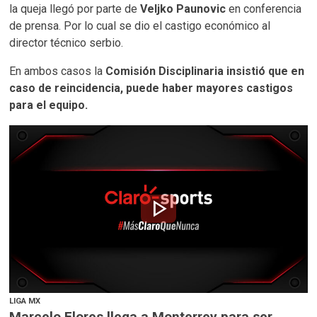
la queja llegó por parte de
Veljko Paunovic
en conferencia
de prensa. Por lo cual se dio el castigo económico al
director técnico serbio.
En ambos casos la
Comisión Disciplinaria insistió que en
caso de reincidencia, puede haber mayores castigos
para el equipo.
play_arrow
LIGA MX
Marcelo Flores llega a Monterrey para ser