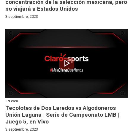
concentración de la selección mexicana, pero
no viajará a Estados Unidos
3 septiembre, 2023
play_arrow
EN VIVO
Tecolotes de Dos Laredos vs Algodoneros
Unión Laguna | Serie de Campeonato LMB |
Juego 5, en Vivo
3 septiembre, 2023