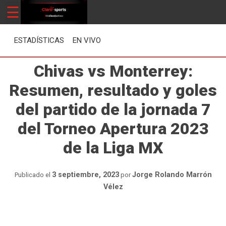
Skip
☰
ClaroSports
Más Claro que nunca
to
content
ESTADÍSTICAS
EN VIVO
Chivas vs Monterrey:
Resumen, resultado y goles
del partido de la jornada 7
del Torneo Apertura 2023
de la Liga MX
3 septiembre, 2023
Jorge Rolando Marrón
Publicado el
por
Vélez