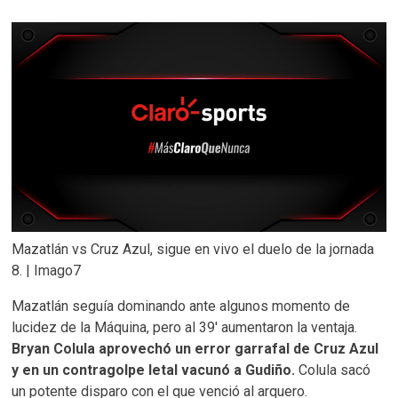
Mazatlán vs Cruz Azul, sigue en vivo el duelo de la jornada
8. | Imago7
Mazatlán seguía dominando ante algunos momento de
lucidez de la Máquina, pero al 39′ aumentaron la ventaja.
Bryan Colula aprovechó un error garrafal de Cruz Azul
y en un contragolpe letal vacunó a Gudiño.
Colula sacó
un potente disparo con el que venció al arquero.