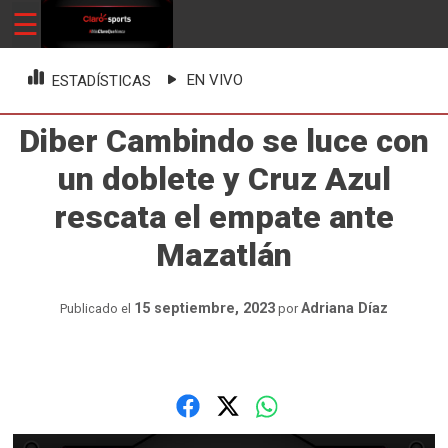
Skip
☰
ClaroSports
Más Claro que nunca
to
content
EN VIVO
ESTADÍSTICAS
Diber Cambindo se luce con
un doblete y Cruz Azul
rescata el empate ante
Mazatlán
15 septiembre, 2023
Adriana Díaz
Publicado el
por