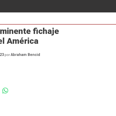
nminente fichaje
el América
23
Abraham Bencid
por