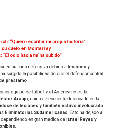
ch: “Quiero escribir mi propia historia”
a su duelo en Monterrey
: “El odio hacia mí ha subido”
cia
en su línea defensiva debido a
lesiones y
ha surgido la posibilidad de que el defensor central
 de préstamo
.
uier equipo de fútbol, y el América no es la
Néstor Araujo
, quien se encuentra lesionado en la
ndose de lesiones y también estuvo involucrado
las
Eliminatorias Sudamericanas
. Esto ha dejado al
a, dependiendo en gran medida de
Israel Reyes y
onibles
.