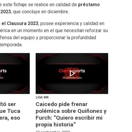
 este fichaje se realice en calidad de
préstamo
 2023
, que concluye en diciembre.
 el Clausura 2023
, posee experiencia y calidad en
América en un momento en el que necesitan reforzar su
defensa del equipo y proporcionar la profundidad
 temporada.
play_arrow
LIGA MX
ltó ser
Caicedo pide frenar
que Tuca
polémica sobre Quiñones y
era, eso
Furch: “Quiero escribir mi
propia historia”