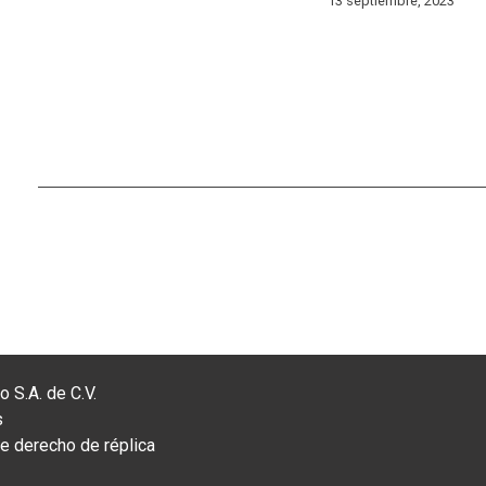
13 septiembre, 2023
 S.A. de C.V.
s
 derecho de réplica