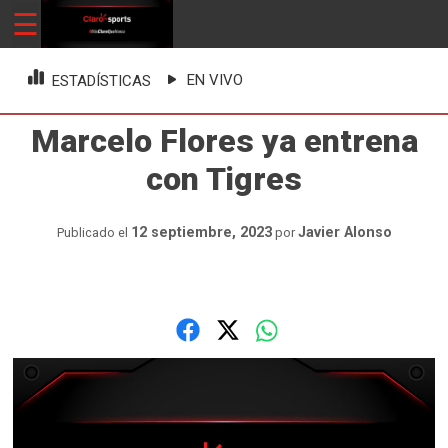
Skip
☰
ClaroSports
Más Claro que nunca
to
content
EN VIVO
ESTADÍSTICAS
Marcelo Flores ya entrena
con Tigres
12 septiembre, 2023
Javier Alonso
Publicado el
por