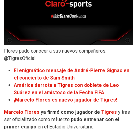
Flores pudo conocer a sus nuevos compañeros.
@TigresOficial
El enigmático mensaje de André-Pierre Gignac en
el concierto de Sam Smith
América derrota a Tigres con doblete de Leo
Suárez en el amistoso de la Fecha FIFA
¡Marcelo Flores es nuevo jugador de Tigres!
Marcelo Flores
ya firmó como jugador de
Tigres
y tras
ser oficializado como refuerzo
pudo entrenar con el
primer equipo
en el Estadio Universitario.