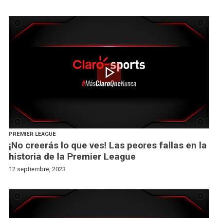
play_arrow
PREMIER LEAGUE
¡No creerás lo que ves! Las peores fallas en la
historia de la Premier League
12 septiembre, 2023