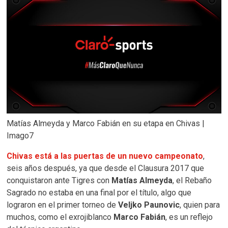
Matías Almeyda y Marco Fabián en su etapa en Chivas |
Imago7
Chivas está a las puertas de un nuevo campeonato
,
seis años después, ya que desde el Clausura 2017 que
conquistaron ante Tigres con
Matías Almeyda
, el Rebaño
Sagrado no estaba en una final por el título, algo que
lograron en el primer torneo de
Veljko Paunovic
, quien para
muchos, como el exrojiblanco
Marco Fabián
, es un reflejo