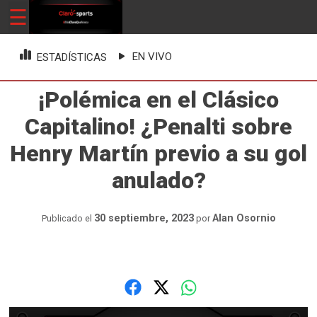
Skip
☰
ClaroSports
Más Claro que nunca
to
content
EN VIVO
ESTADÍSTICAS
¡Polémica en el Clásico
Capitalino! ¿Penalti sobre
Henry Martín previo a su gol
anulado?
30 septiembre, 2023
Alan Osornio
Publicado el
por