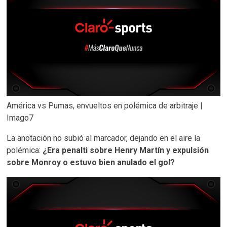
América vs Pumas, envueltos en polémica de arbitraje |
Imago7
La anotación no subió al marcador, dejando en el aire la
polémica:
¿Era penalti sobre Henry Martín y expulsión
sobre Monroy o estuvo bien anulado el gol?