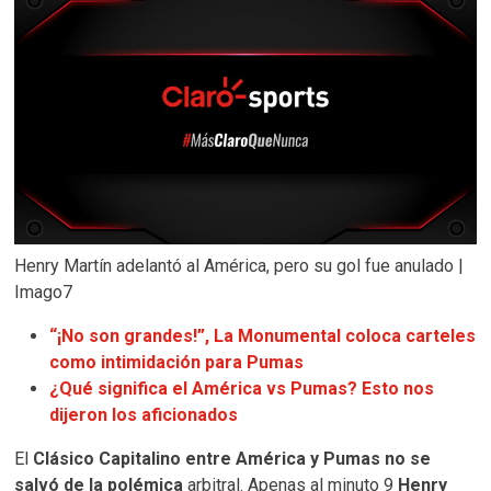
Henry Martín adelantó al América, pero su gol fue anulado |
Imago7
“¡No son grandes!”, La Monumental coloca carteles
como intimidación para Pumas
¿Qué significa el América vs Pumas? Esto nos
dijeron los aficionados
El
Clásico Capitalino entre América y Pumas no se
salvó de la polémica
arbitral. Apenas al minuto 9
Henry