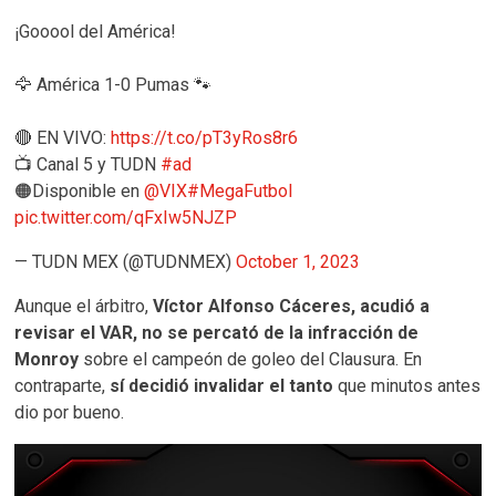
¡Gooool del América!
🦅 América 1-0 Pumas 🐾
🔴 EN VIVO:
https://t.co/pT3yRos8r6
📺 Canal 5 y TUDN
#ad
🟠Disponible en
@VIX
#MegaFutbol
pic.twitter.com/qFxIw5NJZP
— TUDN MEX (@TUDNMEX)
October 1, 2023
Aunque el árbitro,
Víctor Alfonso Cáceres, acudió a
revisar el VAR, no se percató de la infracción de
Monroy
sobre el campeón de goleo del Clausura. En
contraparte,
sí decidió invalidar el tanto
que minutos antes
dio por bueno.