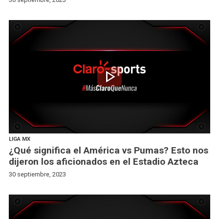
play_arrow
LIGA MX
¿Qué significa el América vs Pumas? Esto nos
dijeron los aficionados en el Estadio Azteca
30 septiembre, 2023