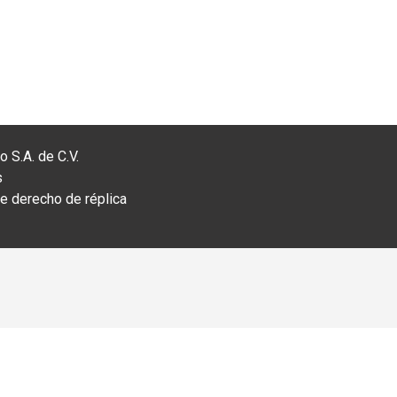
 S.A. de C.V.
s
 derecho de réplica