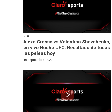
UFC
Alexa Grasso vs Valentina Shevchenko,
en vivo Noche UFC: Resultado de todas
las peleas hoy
16 septiembre, 2023
play_arrow