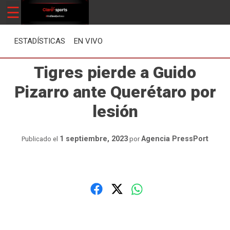
Skip
☰
ClaroSports
Más Claro que nunca
to
content
ESTADÍSTICAS
EN VIVO
Tigres pierde a Guido
Pizarro ante Querétaro por
lesión
1 septiembre, 2023
Agencia PressPort
Publicado el
por