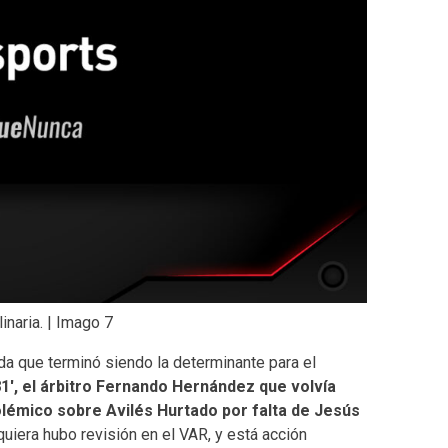
inaria. | Imago 7
da que terminó siendo la determinante para el
81′, el árbitro Fernando Hernández que volvía
polémico sobre Avilés Hurtado por falta de Jesús
quiera hubo revisión en el VAR, y está acción