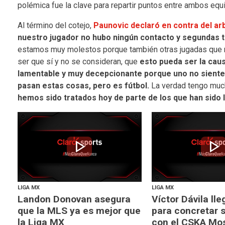
polémica fue la clave para repartir puntos entre ambos equ
Al término del cotejo,
Paunovic declaró en contra del ar
nuestro jugador no hubo ningún contacto y segundas t
estamos muy molestos porque también otras jugadas que no
ser que sí y no se consideran, que
esto pueda ser la cau
lamentable y muy decepcionante porque uno no siente
pasan estas cosas, pero es fútbol.
La verdad tengo much
hemos sido tratados hoy de parte de los que han sido 
play_arrow
play_arrow
LIGA MX
LIGA MX
Landon Donovan asegura
Víctor Dávila lle
que la MLS ya es mejor que
para concretar s
la Liga MX
con el CSKA Mo