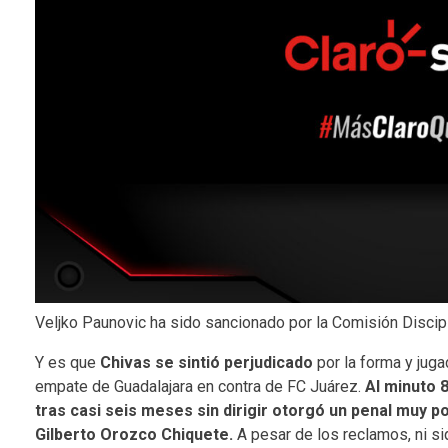
Veljko Paunovic ha sido sancionado por la Comisión Discipl
Y es que
Chivas se sintió perjudicado
por la forma y juga
empate de Guadalajara en contra de FC Juárez.
Al minuto 
tras casi seis meses sin dirigir otorgó un penal muy 
Gilberto Orozco Chiquete.
A pesar de los reclamos, ni si