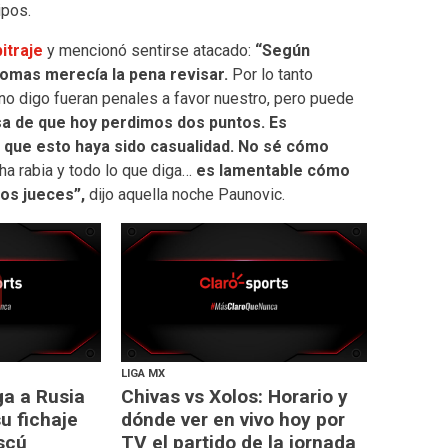
ipos.
bitraje
y mencionó sentirse atacado:
“Según
omas merecía la pena revisar.
Por lo tanto
 digo fueran penales a favor nuestro, pero puede
sa de que hoy perdimos dos puntos. Es
 que esto haya sido casualidad. No sé cómo
a rabia y todo lo que diga…
es lamentable cómo
los jueces”,
dijo aquella noche Paunovic.
LIGA MX
ga a Rusia
Chivas vs Xolos: Horario y
u fichaje
dónde ver en vivo hoy por
scú
TV el partido de la jornada