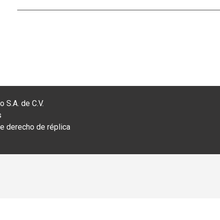
 S.A. de C.V.
s
 derecho de réplica