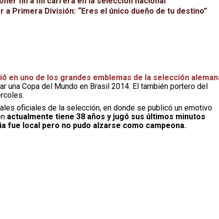
ner fin a mi carrera en la selección nacional”
ar a Primera División: “Eres el único dueño de tu destino”
ió en uno de los grandes emblemas de la selección aleman
ar una Copa del Mundo en Brasil 2014. El también portero del
rcoles.
iales oficiales de la selección, en donde se publicó un emotivo
ien
actualmente tiene 38 años y jugó sus últimos minutos
ia fue local pero no pudo alzarse como campeona.