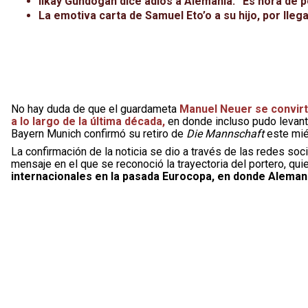
Ilkay Gündogan dice adiós a Alemania: “Es hora de po
La emotiva carta de Samuel Eto’o a su hijo, por lleg
No hay duda de que el guardameta
Manuel Neuer se convirt
a lo largo de la última década,
en donde incluso pudo levant
Bayern Munich confirmó su retiro de
Die Mannschaft
este mié
La confirmación de la noticia se dio a través de las redes soc
mensaje en el que se reconoció la trayectoria del portero, qu
internacionales en la pasada Eurocopa, en donde Aleman