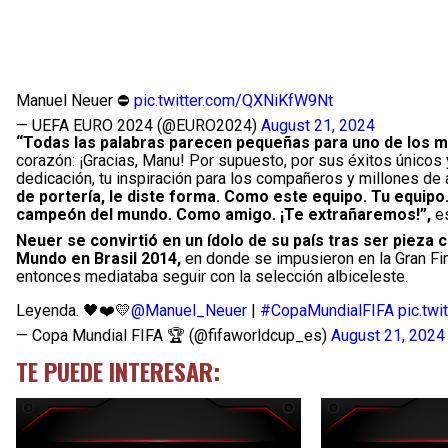
Manuel Neuer ⛔️
pic.twitter.com/QXNiKfW9Nt
— UEFA EURO 2024 (@EURO2024)
August 21, 2024
“Todas las palabras parecen pequeñas para uno de los m
corazón: ¡Gracias, Manu! Por supuesto, por sus éxitos únicos 
dedicación, tu inspiración para los compañeros y millones de 
de portería, le diste forma. Como este equipo. Tu equi
campeón del mundo. Como amigo. ¡Te extrañaremos!”,
es
Neuer se convirtió en un ídolo de su país tras ser pieza 
Mundo en Brasil 2014,
en donde se impusieron en la Gran Fin
entonces mediataba seguir con la selección albiceleste.
Leyenda. 🖤❤️💛
@Manuel_Neuer
|
#CopaMundialFIFA
pic.tw
— Copa Mundial FIFA 🏆 (@fifaworldcup_es)
August 21, 2024
TE PUEDE INTERESAR: