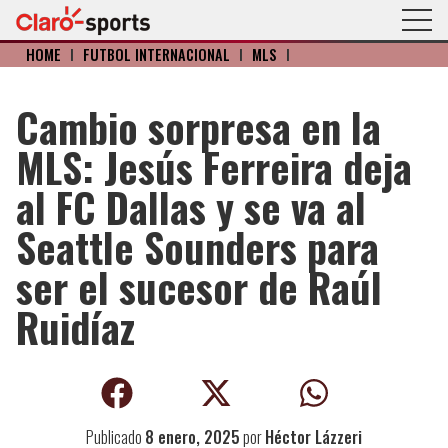
HOME
I
FÚTBOL INTERNACIONAL
I
MLS
I
Cambio sorpresa en la
MLS: Jesús Ferreira deja
al FC Dallas y se va al
Seattle Sounders para
ser el sucesor de Raúl
Ruidíaz
Publicado
8 enero, 2025
por
Héctor Lázzeri