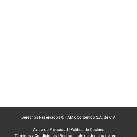
Derechos Reservados ©
|
AMX Contenido S.A. de C.V.
Aviso de Privacidad
|
Política de Cookies
Términos y Condiciones
|
Responsable de derecho de réplica