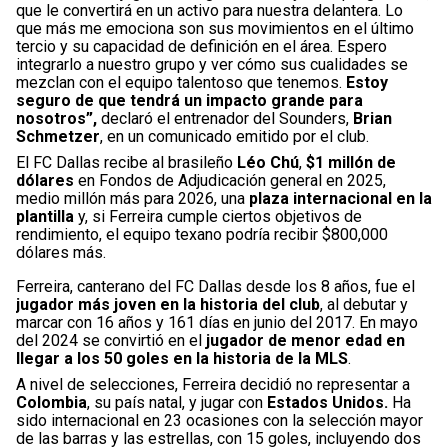
que le convertirá en un activo para nuestra delantera. Lo
que más me emociona son sus movimientos en el último
tercio y su capacidad de definición en el área. Espero
integrarlo a nuestro grupo y ver cómo sus cualidades se
mezclan con el equipo talentoso que tenemos.
Estoy
seguro de que tendrá un impacto grande para
nosotros”,
declaró el entrenador del Sounders,
Brian
Schmetzer
, en un comunicado emitido por el club.
El FC Dallas recibe al brasileño
Léo Chú
,
$1 millón de
dólares
en Fondos de Adjudicación general en 2025,
medio millón más para 2026, una
plaza internacional en la
plantilla
y, si Ferreira cumple ciertos objetivos de
rendimiento, el equipo texano podría recibir $800,000
dólares más.
Ferreira, canterano del FC Dallas desde los 8 años, fue el
jugador más joven en la historia del club
, al debutar y
marcar con 16 años y 161 días en junio del 2017. En mayo
del 2024 se convirtió en el
jugador de menor edad en
llegar a los 50 goles en la historia de la MLS
.
A nivel de selecciones, Ferreira decidió no representar a
Colombia
, su país natal, y jugar con
Estados Unidos.
Ha
sido internacional en 23 ocasiones con la selección mayor
de las barras y las estrellas, con 15 goles, incluyendo dos