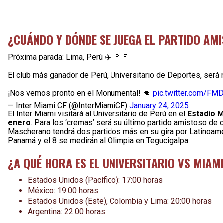
¿CUÁNDO Y DÓNDE SE JUEGA EL PARTIDO AMI
Próxima parada: Lima, Perú ✈️ 🇵🇪
El club más ganador de Perú, Universitario de Deportes, será
¡Nos vemos pronto en el Monumental! 👊
pic.twitter.com/F
— Inter Miami CF (@InterMiamiCF)
January 24, 2025
El Inter Miami visitará al Universitario de Perú en el
Estadio M
enero
. Para los ‘cremas’ será su último partido amistoso de c
Mascherano tendrá dos partidos más en su gira por Latinoaméri
Panamá y el 8 se medirán al Olimpia en Tegucigalpa.
¿A QUÉ HORA ES EL UNIVERSITARIO VS MIAM
Estados Unidos (Pacífico): 17:00 horas
México: 19:00 horas
Estados Unidos (Este), Colombia y Lima: 20:00 horas
Argentina: 22:00 horas