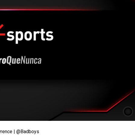
Lawrence | @Badboys