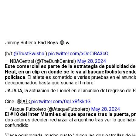
Jimmy Butler x Bad Boys 😂🔥
(h/t
@TrustSwisho
)
pic.twitter.com/xOoCiBA3cO
— NBACentral (@TheDunkCentral)
May 28, 2024
Este comercial es parte de la estrategia de publicidad de
Heat, en un clip en donde se le va al basquetbolista yendo
policiaca
. El atleta es sometido a varias pruebas en el anunc
decepcionados hasta que suena el timbre.
JAJAJA, la actuación de Lionel en el anuncio del regreso de 
Cine. 😅🇦🇷
pic.twitter.com/0qLx8fKk1G
— Ataque Futbolero (@AtaqueFutbolero)
May 28, 2024
El #10 del Inter Miami es el que aparece tras la puerta,
dos actores deciden rechazar al argentino tras ver lo que habí
confundido.
“Casa equivocada, mucho gusto,” dicen las dos estrellas de Hol