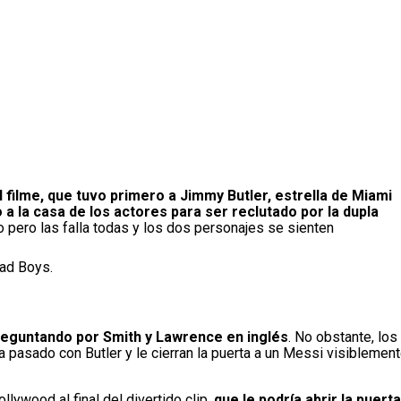
l filme, que tuvo primero a Jimmy Butler, estrella de Miami
 a la casa de los actores para ser reclutado por la dupla
io pero las falla todas y los dos personajes se sienten
Bad Boys.
 preguntando por Smith y Lawrence en inglés
. No obstante, los
a pasado con Butler y le cierran la puerta a un Messi visiblemen
lywood al final del divertido clip,
que le podría abrir la puerta