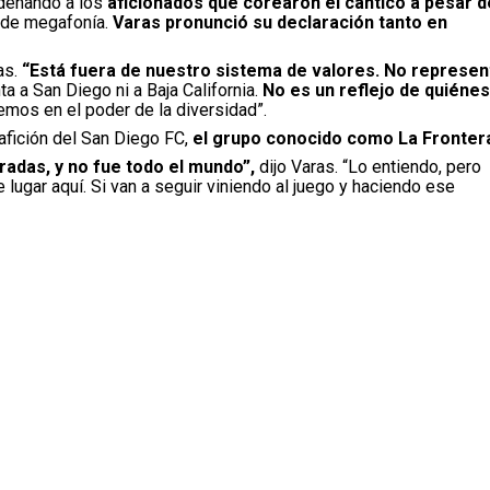
ndenando a los
aficionados que corearon el cántico a pesar d
 de megafonía.
Varas pronunció su declaración tanto en
as.
“Está fuera de nuestro sistema de valores. No represen
a a San Diego ni a Baja California.
No es un reflejo de quiénes
mos en el poder de la diversidad”.
 afición del San Diego FC,
el grupo conocido como La Fronter
radas, y no fue todo el mundo”,
dijo Varas. “Lo entiendo, pero
e lugar aquí. Si van a seguir viniendo al juego y haciendo ese