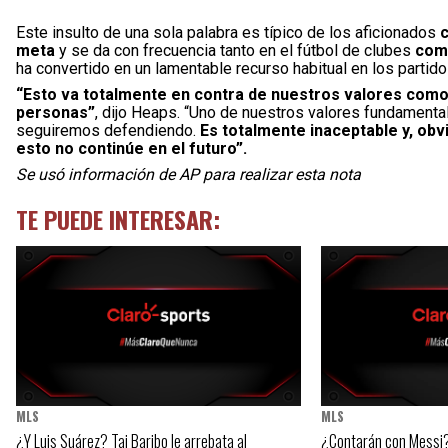
Este insulto de una sola palabra es típico de los aficionados
c
meta
y se da con frecuencia tanto en el fútbol de clubes
como
ha convertido en un lamentable recurso habitual en los partid
“Esto va totalmente en contra de nuestros valores como
personas”
, dijo Heaps. “Uno de nuestros valores fundamenta
seguiremos defendiendo.
Es totalmente inaceptable y, ob
esto no continúe en el futuro”.
Se usó información de AP para realizar esta nota
TE PUEDE INTERESAR:
MLS
MLS
¿Y Luis Suárez? Tai Baribo le arrebata al
¿Contarán con Messi? 