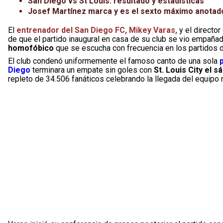
San Diego vs St Louis: resultado y estadísticas
Josef Martínez marca y es el sexto máximo anotador
El
entrenador del San Diego FC, Mikey Varas,
y el director
de que el partido inaugural en casa de su club se vio empañad
homofóbico
que se escucha con frecuencia en los partidos d
El club condenó uniformemente el famoso canto de una sola
Diego
terminara un empate sin goles con
St. Louis City el 
repleto de 34.506 fanáticos celebrando la llegada del equipo