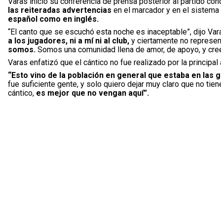
Varas inició su conferencia de prensa posterior al partido co
las reiteradas advertencias
en el marcador y en el sistema
español como en inglés.
“El canto que se escuchó esta noche es inaceptable”, dijo Var
a los jugadores, ni a mí ni al club,
y ciertamente no represent
somos.
Somos una comunidad llena de amor, de apoyo, y cree
Varas enfatizó que el cántico no fue realizado por la principal
“Esto vino de la población en general que estaba en las g
fue suficiente gente, y solo quiero dejar muy claro que no tien
cántico,
es mejor que no vengan aquí”.