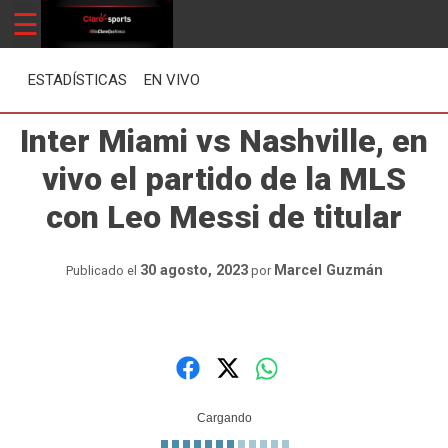
Skip
☰
ClaroSports
Más Claro que nunca
to
content
ESTADÍSTICAS
EN VIVO
Inter Miami vs Nashville, en
vivo el partido de la MLS
con Leo Messi de titular
30 agosto, 2023
Marcel Guzmán
Publicado el
por
Cargando