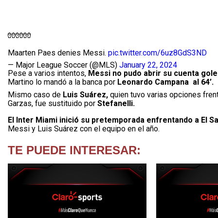
🧤🧤🧤
Maarten Paes denies Messi.
pic.twitter.com/6uz8GdS3ND
— Major League Soccer (@MLS)
January 22, 2024
Pese a varios intentos,
Messi no pudo abrir su cuenta gol
Martino lo mandó a la banca por
Leonardo Campana al 64’.
Mismo caso de
Luis Suárez,
quien tuvo varias opciones frent
Garzas, fue sustituido por
Stefanelli.
El Inter Miami inició su pretemporada enfrentando a El S
Messi y Luis Suárez con el equipo en el año.
TE PUEDE INTERESAR: