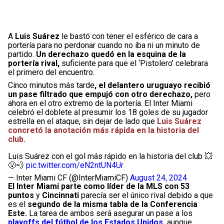
A
Luis Suárez
le bastó con tener el esférico de cara a
portería para no perdonar cuando no iba ni un minuto de
partido.
Un derechazo quedó en la esquina de la
portería rival,
suficiente para que el ‘Pistolero’ celebrara
el primero del encuentro.
Cinco minutos más tarde
, el delantero uruguayo recibió
un pase filtrado que empujó con otro derechazo,
pero
ahora en el otro extremo de la portería. El Inter Miami
celebró el doblete al presumir los 18 goles de su jugador
estrella en el ataque, sin dejar de lado que
Luis Suárez
concretó la anotación más rápida en la historia del
club.
Luis Suárez con el gol más rápido en la historia del club 💥
😮‍💨
pic.twitter.com/eN2ntUN4Ur
— Inter Miami CF (@InterMiamiCF)
August 24, 2024
El Inter Miami parte como líder de la MLS con 53
puntos
y
Cincinnati
parecía ser el único rival debido a que
es el
segundo de la misma tabla de la Conferencia
Este.
La tarea de ambos será asegurar un pase a los
playoffs del fútbol de los Estados Unidos
,
aunque