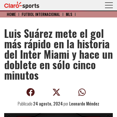
HOME
I
FÚTBOL INTERNACIONAL
I
MLS
I
Luis Suárez mete el gol
más rápido en la historia
del Inter Miami y hace un
doblete en sólo cinco
minutos
Publicado
24 agosto, 2024
por
Leonardo Méndez