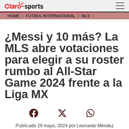
HOME
I
FÚTBOL INTERNACIONAL
I
MLS
I
¿Messi y 10 más? La
MLS abre votaciones
para elegir a su roster
rumbo al All-Star
Game 2024 frente a la
Liga MX
Publicado
29 mayo, 2024
por
Leonardo Méndez