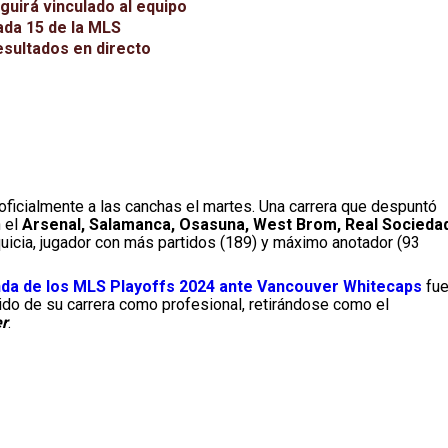
uirá vinculado al equipo
nada 15 de la MLS
esultados en directo
 oficialmente a las canchas el martes. Una carrera que despuntó
n el
Arsenal, Salamanca, Osasuna, West Brom, Real Socieda
nquicia, jugador con más partidos (189) y máximo anotador (93
nda de los MLS Playoffs 2024 ante Vancouver Whitecaps
fu
tido de su carrera como profesional, retirándose como el
r
.