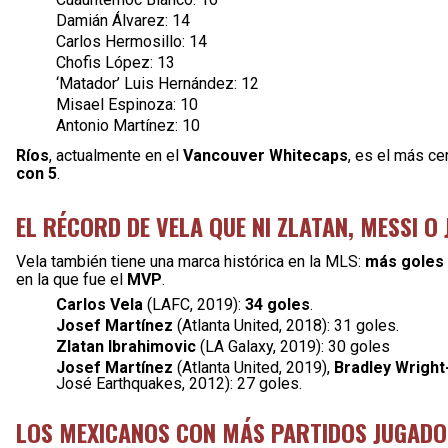
Damián Álvarez: 14
Carlos Hermosillo: 14
Chofis López: 13
‘Matador’ Luis Hernández: 12
Misael Espinoza: 10
Antonio Martínez: 10
Ríos
, actualmente en el
Vancouver Whitecaps
, es el más ce
con 5
.
EL RÉCORD DE VELA QUE NI ZLATAN, MESSI O
Vela también tiene una marca histórica en la MLS:
más goles
en la que fue el
MVP
.
Carlos Vela
(LAFC, 2019):
34 goles
.
Josef Martínez
(Atlanta United, 2018): 31 goles.
Zlatan Ibrahimovic
(LA Galaxy, 2019): 30 goles
Josef Martínez
(Atlanta United, 2019),
Bradley Wright
José Earthquakes, 2012): 27 goles.
LOS MEXICANOS CON MÁS PARTIDOS JUGADO