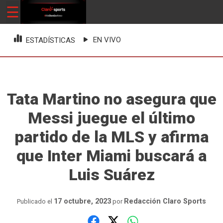
Skip
☰
ClaroSports
Más Claro que nunca
to
content
EN VIVO
ESTADÍSTICAS
Tata Martino no asegura que
Messi juegue el último
partido de la MLS y afirma
que Inter Miami buscará a
Luis Suárez
17 octubre, 2023
Redacción Claro Sports
Publicado el
por