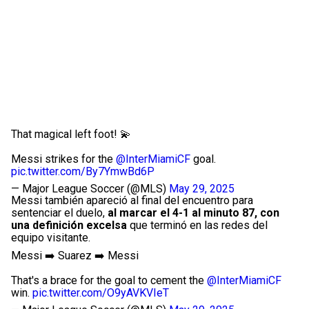
That magical left foot! 💫
Messi strikes for the
@InterMiamiCF
goal.
pic.twitter.com/By7YmwBd6P
— Major League Soccer (@MLS)
May 29, 2025
Messi también apareció al final del encuentro para
sentenciar el duelo,
al marcar el 4-1 al minuto 87, con
una definición excelsa
que terminó en las redes del
equipo visitante.
Messi ➡️ Suarez ➡️ Messi
That's a brace for the goal to cement the
@InterMiamiCF
win.
pic.twitter.com/O9yAVKVIeT